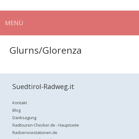
Zum
Inhalt
springen
MENÜ
Glurns/Glorenza
Suedtirol-Radweg.it
Kontakt
Blog
Danksagung
Radtouren-Checker.de - Hauptseite
Radservicestationen.de