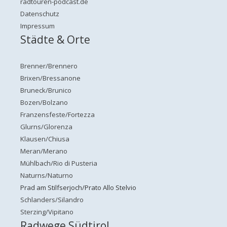
radtouren-podcast.de
Datenschutz
Impressum
Städte & Orte
Brenner/Brennero
Brixen/Bressanone
Bruneck/Brunico
Bozen/Bolzano
Franzensfeste/Fortezza
Glurns/Glorenza
Klausen/Chiusa
Meran/Merano
Mühlbach/Rio di Pusteria
Naturns/Naturno
Prad am Stilfserjoch/Prato Allo Stelvio
Schlanders/Silandro
Sterzing/Vipitano
Radwege Südtirol